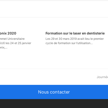
monix 2020
Formation sur le laser en dentisterie
mmet Universitaire
Les 29 et 30 mars 2019 avait lieu le premier
SUI) les 24 et 25 janvier
cycle de formation sur l’utilisation…
onix,…
next
Journée
post:
Nous contacter