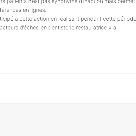
leurs patients n’est pas synonyme d’inaction mais permet
férences en lignes.
pé à cette action en réalisant pendant cette périod
acteurs d’échec en dentisterie restauratrice » a