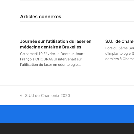
Articles connexes
Journée sur l’utilisation du laser en
S.U.I de Cha
médecine dentaire à Bruxelles
Lors du 5ème So
d'Implantologie (
Ce samedi 19 Février, le Docteur Jean-
derniers à Cham
François CHOURAQUI intervenait sur
l'utilisation du laser en odontologie…
previous
S.U.I de Chamonix 2020
post: